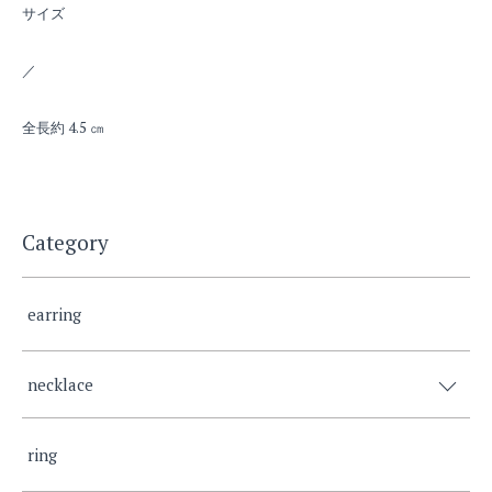
サイズ
／
全長約 4.5 ㎝
Category
earring
necklace
ring