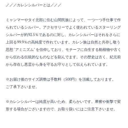
／／／カレンシルバーとは／／／
ミャンマーやタイ北部に住む山間民族によって、一つ一つ手仕事で作
られているシルバー。アクセサリーでよく使われているスターリング
シルバーが約92.5％であるのに対し、カレンシルバーはそれをさらに
上回る99.9％の高純度で作れています。カレン族は自然と共存し敬う
思想 "アミニズム" を信仰しており、モチーフに自生する動植物や古く
から伝わる伝統的なものなどを刻んでます。その歴史は古く、紀元前
から存在し悪霊から身を守るお守りとして伝えられています。
※お届け後のサイズ調整は手数料（500円）を頂戴しております。
ご了承下さいませ。
※カレンシルバーは純度が高いため、柔らかいです。摩擦や衝撃で変
形する場合がございますので、お取り扱いにはご注意下さいませ。