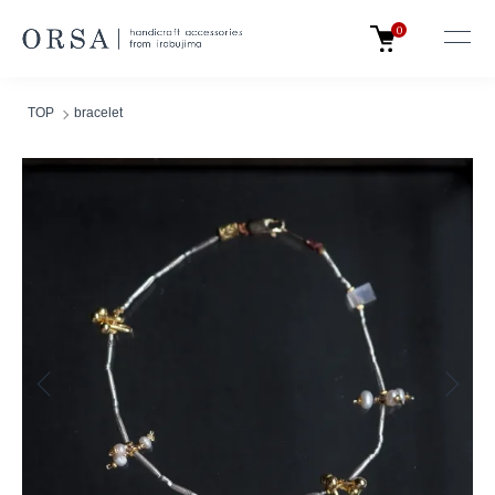
0
TOP
bracelet