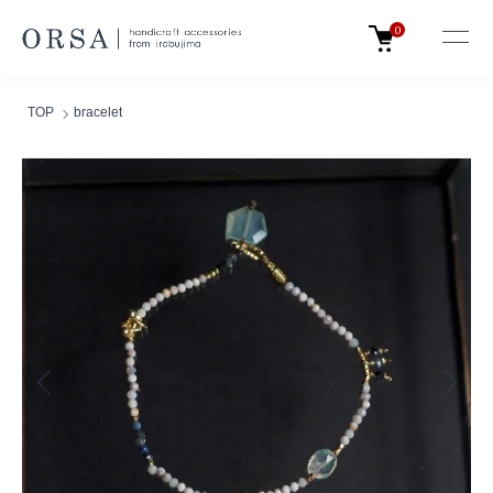
0
TOP
bracelet