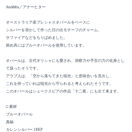
Anahita／アナーヒター
オーストラリア産プレシャスオパールをベースに
シルバーを溶かして作った日の出モチーフのチャーム、
サファイアなどをちりばめました。
留め具にはブルーオパールを使用しています。
オパールは、古代ギリシャにも愛され、洞察力や予言の力の化身とし
て扱ったそうです。
アラブ人は、「空から落ちてきた稲光」と意味合いを見出し、
これを持っていれば稲光から守られると考えられたそうです。
このオパールはシェークスピアの作品「十二夜」にも出て来ます。
□ 素材
ブルーオパール
真鍮
カレンシルバー 18KP