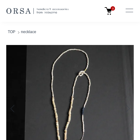
0
TOP
necklace