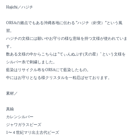
Hajichi／ハジチ
ORSAの拠点でもある沖縄各地に伝わる ”ハジチ（針突）”という風
習。
ハジチの文様には願いやお守りの様な意味を持つ文様が使われていま
す。
数ある文様の中からこちらは ”てぃんぬぷす(天の星）" という文様を
シルバー糸で刺繍しました。
藍染はリサイクル布をORSAにて藍染したもの。
中にはお守りとなる様クリスタルを一粒忍ばせております。
素材／
真鍮
カレンシルバー
ジャワガラスビーズ
1〜４世紀マリ出土古代ビーズ