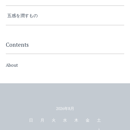
五感を潤すもの
Contents
About
2026年8月
カレンダー
日
月
火
水
木
金
土
1