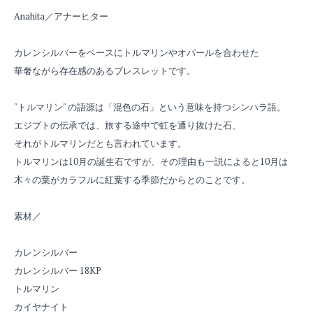
Anahita／アナーヒター
カレンシルバーをベースにトルマリンやオパールを合わせた
華奢ながら存在感のあるブレスレットです。
"トルマリン" の語源は「混色の石」という意味を持つシンハラ語。
エジプトの伝承では、旅する途中で虹を通り抜けた石、
それがトルマリンだとも言われています。
トルマリンは10月の誕生石ですが、その理由も一説によると10月は
木々の葉がカラフルに紅葉する季節だからとのことです。
素材／
カレンシルバー
カレンシルバー 18KP
トルマリン
カイヤナイト