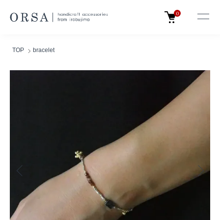
0
TOP
bracelet