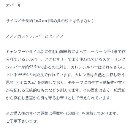
オパール
サイズ／全長約 16.2 cm (留め具の粒々は含まない）
／／／カレンシルバーとは／／／
ミャンマーやタイ北部に住む山間民族によって、一つ一つ手仕事で作
られているシルバー。アクセサリーでよく使われているスターリング
シルバーが約92.5％であるのに対し、カレンシルバーはそれをさらに
上回る99.9％の高純度で作れています。カレン族は自然と共存し敬う
思想 "アミニズム" を信仰しており、モチーフに自生する動植物や古く
から伝わる伝統的なものなどを刻んでます。その歴史は古く、紀元前
から存在し悪霊から身を守るお守りとして伝えられています。
※ご購入後のサイズ調整は手数料（500円）を頂戴しております。
ご了承下さいませ。