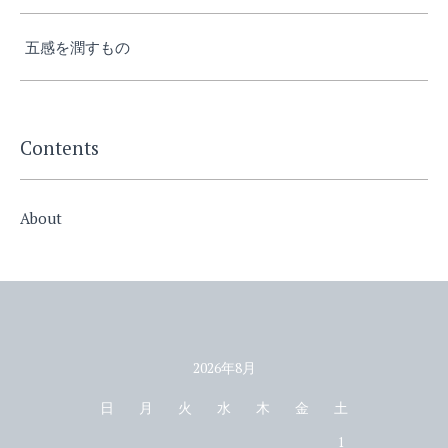
五感を潤すもの
Contents
About
2026年8月
カレンダー
日
月
火
水
木
金
土
1