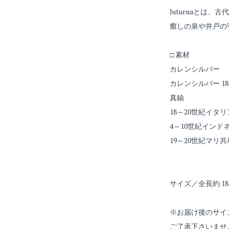
Juturnaとは
癒しの泉や井戸の
□ 素材
カレンシルバー
カレンシルバー 18
真鍮
18～20世紀イ
4～10世紀イン
19～20世紀マ
サイズ／全長約 1
※お届け後のサイ
ご了承下さいませ