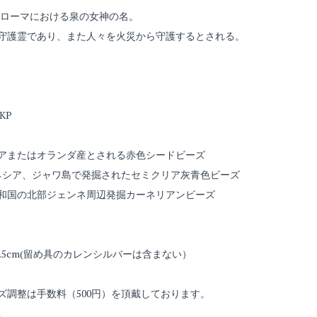
、古代ローマにおける泉の女神の名。
守護霊であり、また人々を火災から守護するとされる。
KP
タリアまたはオランダ産とされる赤色シードビーズ
ドネシア、ジャワ島で発掘されたセミクリア灰青色ビーズ
リ共和国の北部ジェンネ周辺発掘カーネリアンビーズ
8.5cm(留め具のカレンシルバーは含まない）
ズ調整は手数料（500円）を頂戴しております。
。